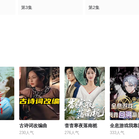
第3集
第2集
古诗词改编曲
杳杳寒夜落南栀
230人气
276人气
333人气