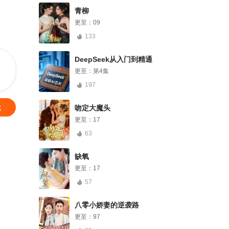
青柳
更至：
09
133
DeepSeek从入门到精通
更至：
第4集
197
论
吻定大魔头
更至：
17
63
缺氧
更至：
17
57
八零小娇妻的逆袭路
更至：
97