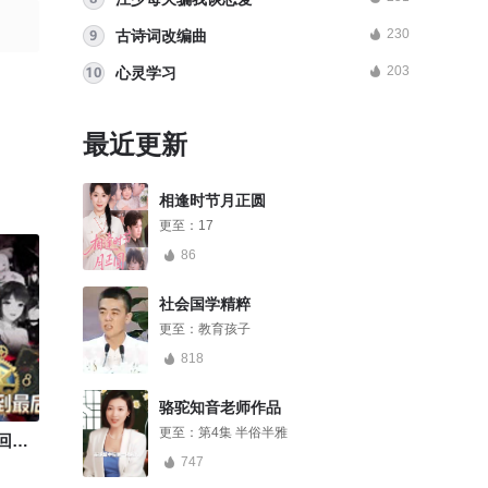
230
古诗词改编曲
203
心灵学习
最近更新
相逢时节月正圆
更至：
17
86
社会国学精粹
更至：
教育孩子
818
骆驼知音老师作品
更至：
第4集 半俗半雅
全息游戏我靠回溯赢到最后
消失的第六感
747
263人气