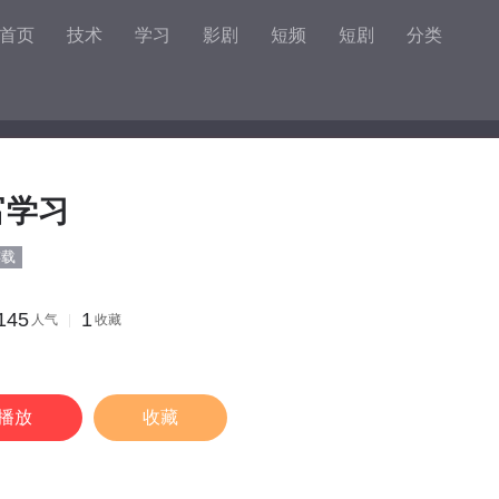
首页
技术
学习
影剧
短频
短剧
分类
富学习
连载
145
1
人气
收藏
播放
收藏