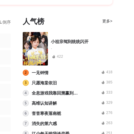
人气榜
更多>
倒序
小祖宗驾到统统闪开
·
422
418
一见钟情
385
只愿海棠依旧
333
全息游戏我靠回溯赢到最后
329
高维认知讲解
276
杳杳寒夜落南栀
263
消失的第六感
251
江少每天骗我谈恋爱