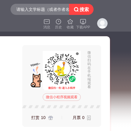

搜索




消息
历史
收藏
下载APP
微
信
扫
码
在
手
机
端
观
看
微信小程序视频观看
打赏
10
月票
0