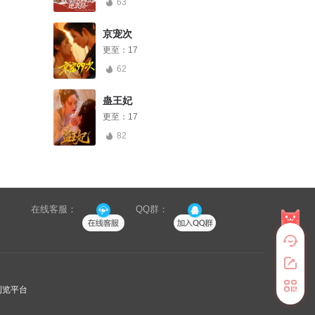
63
京宠次
更至：
17
62
蛊王妃
更至：
17
82
在线客服：
QQ群：
浏览平台