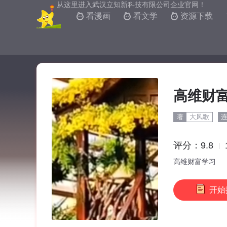
从这里进入武汉立知新科技有限公司企业官网！
看漫画
看文学
资源下载



高维财
著
大风歌
评分：9.8
高维财富学习
开始