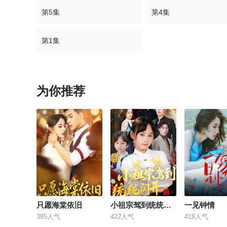
第5集
第4集
第1集
为你推荐
只愿海棠依旧
小祖宗驾到统统闪开
一见钟情
385人气
422人气
418人气