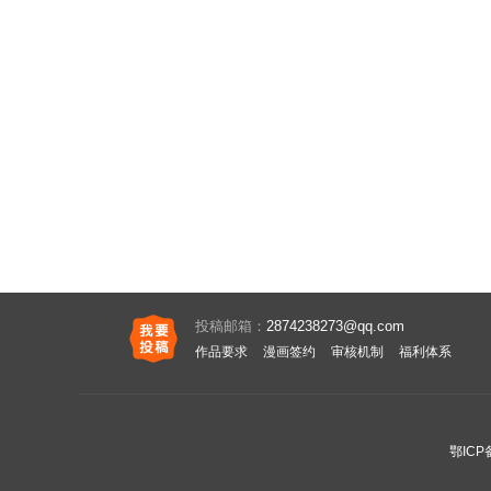
投稿邮箱：
2874238273@qq.com
作品要求
漫画签约
审核机制
福利体系
鄂ICP备